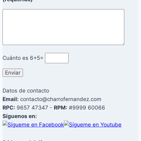
Cuánto es
6+5=
Datos de contacto
Email:
contacto@charrofernandez.com
RPC:
9657 47347 -
RPM:
#9999 60066
Síguenos en: