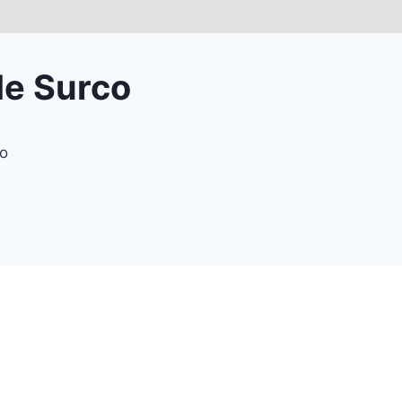
de Surco
co