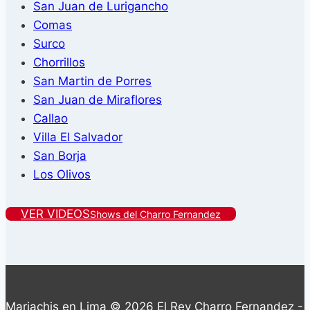
San Juan de Lurigancho
Comas
Surco
Chorrillos
San Martin de Porres
San Juan de Miraflores
Callao
Villa El Salvador
San Borja
Los Olivos
VER VIDEOS
Shows del Charro Fernandez
Mariachis en Lima © 2026 El Rey Charro Fernandez -